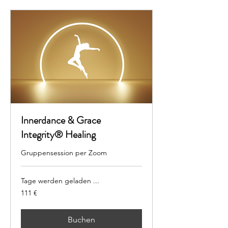
Innerdance & Grace
Integrity® Healing
Gruppensession per Zoom
Tage werden geladen ...
111
111 €
Euro
Buchen