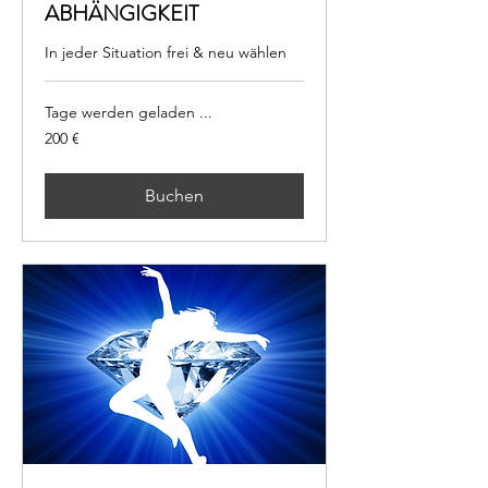
ABHÄNGIGKEIT
In jeder Situation frei & neu wählen
Tage werden geladen ...
200
200 €
Euro
Buchen