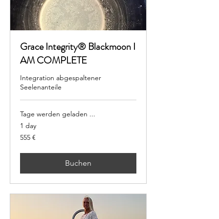
Grace Integrity® Blackmoon I
AM COMPLETE
Integration abgespaltener
Seelenanteile
Tage werden geladen ...
1 day
555
555 €
Euro
Buchen