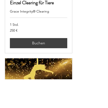
Einzel Clearing für Tiere
Grace Integrity® Clearing
1 Std.
250
250 €
Euro
Buchen