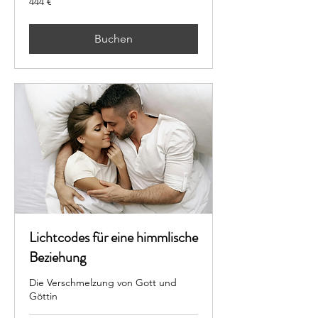
444 €
Euro
Buchen
Lichtcodes für eine himmlische
Beziehung
Die Verschmelzung von Gott und
Göttin