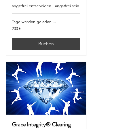
angstfrei entscheiden - angstfrei sein
Tage werden geladen ...
200
200 €
Euro
Buchen
Grace Integrity® Clearing