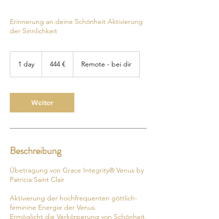
Erinnerung an deine Schönheit Aktivierung
der Sinnlichkeit
444
Euro
1 day
1
444 €
Remote - bei dir
d
a
Weiter
Beschreibung
Übetragung von Grace Integrity® Venus by
Patricia Saint Clair
Aktivierung der hochfrequenten göttlich-
feminine Energie der Venus.
Ermöglicht die Verkörperung von Schönheit,