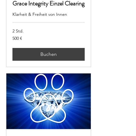
Grace Integrity Einzel Clearing
Klarheit & Freiheit von Innen
2 Std.
500
500 €
Euro
Buchen