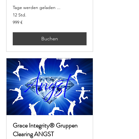
Tage werden geladen ...
12 Std.
999
999 €
Euro
Buchen
Grace Integrity® Gruppen
Clearing ANGST