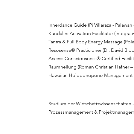
​Innerdance Guide (Pi Villaraza - Palawan 
Kundalini Activation Facilitator (Integra
Tantra & Full Body Energy Massage (Pola 
Resosense® Practicioner (Dr. David Bidd
Access Consciousness® Certified Facilita
Raumheilung (
Roman Christian Hafner
– 
Hawaiian Ho`oponopono Management
Studium der Wirtschaftswissenschaften -
Prozessmanagement & Projektmanagemen