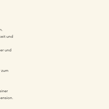
n.
keit und
ler und
r zum
einer
mension.