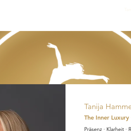
Grace Integrity
Immobilien Vibes
Tan
Tanija Hamme
The Inner Luxury
Präsenz · Klarheit ·