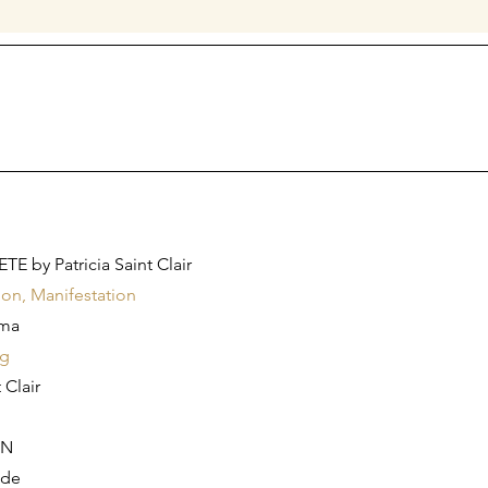
E by Patricia Saint Clair
on, Manifestation
gma
ng
 Clair
ON
ode