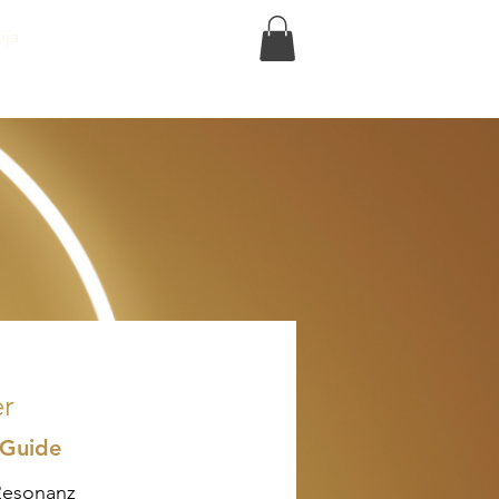
Anmelden
ija
Veranstaltungen
Shop
r
 Guide
 Resonanz