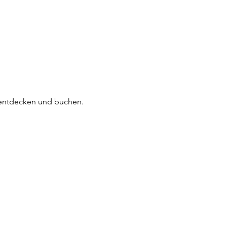
Grace Integrity
Immobilien Vibes
Tan
 entdecken und buchen.