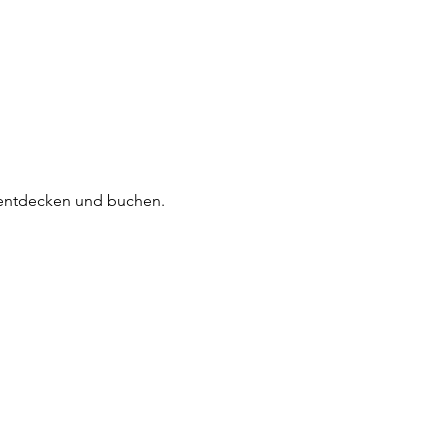
Lichtfrequenzen
Immobilien Vibes
Tan
 entdecken und buchen.