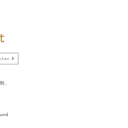
t
uchen
®) ,
,
 und