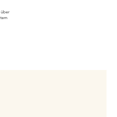
h über
estem