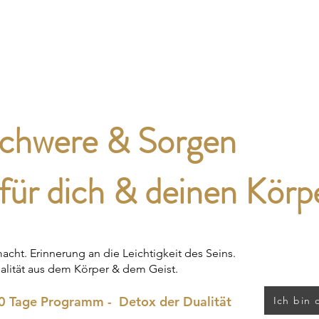
Grace Integrity
Immobilien Vibes
Tan
chwere & Sorgen
für dich & deinen Körp
cht. Erinnerung an die Leichtigkeit des Seins.
lität aus dem Körper & dem Geist.
0 Tage Programm - Detox der Dualität
Ich bin 