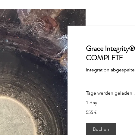
Grace Integrity
COMPLETE
Integration abgespalte
Tage werden geladen ..
1 day
555
555 €
Euro
Buchen