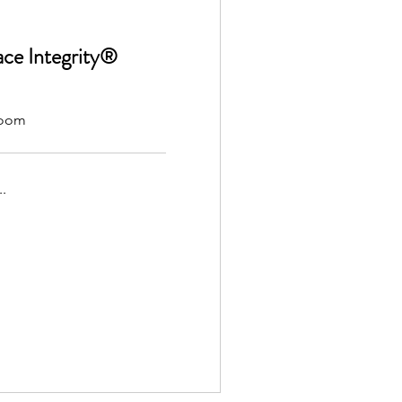
ce Integrity®
Zoom
.