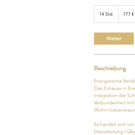
777
Euro
14 Std.
1
777 €
4
S
t
Weiter
d
.
Beschreibung
Energetische Bele
Das Zuhause in Ene
Integration der Sc
Verbundenheit mit 
Wohn-/Lebensraum 
Es handelt sich um
Dienstleitung / Ü