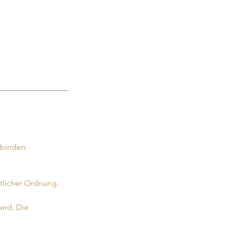
rbinden.
tlicher Ordnung.
ird. Die