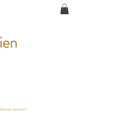
Anmelden
ija
Veranstaltungen
Shop
ien
uhause spüren!