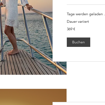
Tage werden geladen ..
Dauer variiert
369
369 €
Euro
Buchen