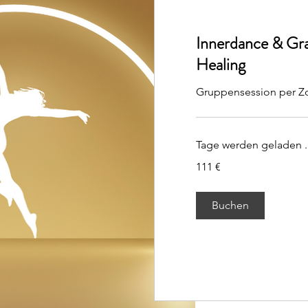
Innerdance & Gra
Healing
Gruppensession per 
Tage werden geladen ..
111
111 €
Euro
Buchen