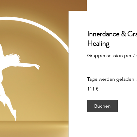
Innerdance & Gra
Healing
Gruppensession per 
Tage werden geladen ..
111
111 €
Euro
Buchen