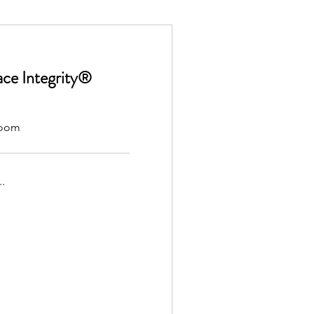
ce Integrity®
Zoom
.