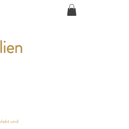
Anmelden
ija
Veranstaltungen
Shop
lien
elebt und