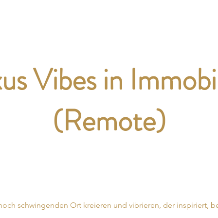
Grace Integrity
Immobilien Vibes
Tan
us Vibes in Immobi
(Remote)
och schwingenden Ort kreieren und vibrieren, der inspiriert, b