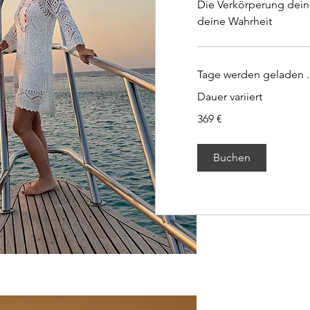
Die Verkörperung dein
deine Wahrheit
Tage werden geladen ..
Dauer variiert
369
369 €
Euro
Buchen