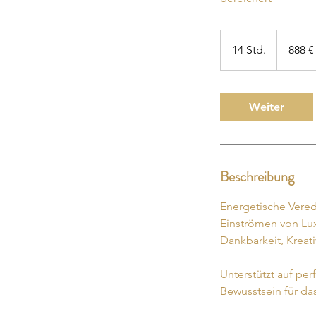
888
Euro
14 Std.
1
888 €
4
S
t
Weiter
d
.
Beschreibung
Energetische Vere
Einströmen von Lux
Dankbarkeit, Kreati
Unterstützt auf pe
Bewusstsein für da